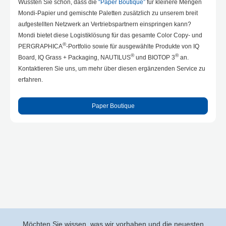
Wussten Sie schon, dass die
“Paper Boutique”
für kleinere Mengen
Mondi-Papier und gemischte Paletten zusätzlich zu unserem breit
aufgestellten Netzwerk an Vertriebspartnern einspringen kann?
Mondi bietet diese Logistiklösung für das gesamte Color Copy- und
®
PERGRAPHICA
-Portfolio sowie für ausgewählte Produkte von IQ
®
®
Board, IQ Grass + Packaging, NAUTILUS
und BIOTOP 3
an.
Kontaktieren Sie uns, um mehr über diesen ergänzenden Service zu
erfahren.
Paper Boutique
Möchten Sie wissen, was wir vorhaben und die neuesten